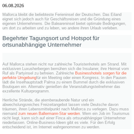
06.08.2026
Mallorca bleibt die beliebteste Ferieninsel der Deutschen. Das Eiland
eignet sich jedoch auch für Geschäftsreisen und die Gründung eines
eigenen Unternehmens. Die Baleareninsel bietet optimale Bedingungen,
um dort zu arbeiten und zu leben, wo andere ihren Urlaub verleben.
Begehrter Tagungsort und Hotspot für
ortsunabhängige Unternehmer
Auf Mallorca stehen nicht nur zahlreiche Touristenhotels am Strand. Mit
exklusiven Luxusherbergen bemühen sich die Insulaner, ihre Heimat vom
Ruf als Partyinsel zu befreien. Zahlreiche
Businesshotels sorgen für die
perfekte Umgebung
für ein Meeting oder einen Kongress. In den Pausen
lädt die Inselhauptstadt Palma zu einem Bummel durch die exklusiven
Boutiquen ein. Alternativ genießen die Veranstaltungsteilnehmer das
exzellente Kulturprogramm.
Herrliche Strände, die atemberaubende Natur und ein
abwechslungsreiches Freizeitangebot lassen viele Deutsche davon
träumen, ihren Lebensmittelpunkt nach Mallorca zu verlegen. Dazu muss
niemand
zum neuen Ballermann-Star werden
. Wem ein Job im Tourismus
nicht liegt, kann sich auf einer Finca als ortsunabhängiger Unternehmer
niederlassen. Online-Business-Ideen gibt es viele. Für den Erfolg
entscheidend ist, im Internet wahrgenommen zu werden.