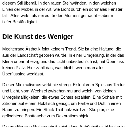
diesem Stil überall. In den rauen Steinwänden, in den weichen
Linien der Möbel, in der Art, wie Licht durch ein schmales Fenster
fällt. Alles wirkt, als sei es für den Moment gemacht – aber mit
tiefer Beständigkeit.
Die Kunst des Weniger
Mediterrane Ästhetik folgt keinem Trend. Sie ist eine Haltung, die
aus der Landschaft geboren wurde. In einer Umgebung, in der das
Klima unbarmherzig und das Licht unbestechlich ist, hat Überfluss
keinen Platz. Hier zählt das, was bleibt, wenn man alles
Überflüssige weglässt.
Dieser Minimalismus wirkt nie streng. Er lebt vom Spiel aus Textur
und Licht, vom Wechsel zwischen rau und weich, von kleinen
Unregelmäßigkeiten, die etwas Echtes erzählen. Eine Schale mit
Zitronen auf einem Holztisch genügt, um Farbe und Duft in einen
Raum zu bringen. Ein Stück Treibholz wird zur Skulptur, eine
geflochtene Basttasche zum Dekorationsobjekt.
Die mediterrane Gelassenheit zeigt, dass Schönheit nicht laut sein