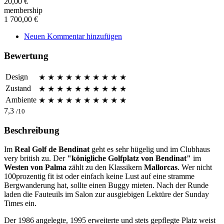
20,00 €
membership
1 700,00 €
Neuen Kommentar hinzufügen
Bewertung
Design
★
★
★
★
★
★
★
★
★
★
Zustand
★
★
★
★
★
★
★
★
★
★
Ambiente
★
★
★
★
★
★
★
★
★
★
7,3
/10
Beschreibung
Im
Real Golf de Bendinat
geht es sehr hügelig und im Clubhaus
very british zu. Der
"königliche Golfplatz von Bendinat"
im
Westen von Palma
zählt zu den Klassikern
Mallorcas
. Wer nicht
100prozentig fit ist oder einfach keine Lust auf eine stramme
Bergwanderung hat, sollte einen Buggy mieten. Nach der Runde
laden die Fauteuils im Salon zur ausgiebigen Lektüre der Sunday
Times ein.
Der 1986 angelegte, 1995 erweiterte und stets gepflegte Platz weist