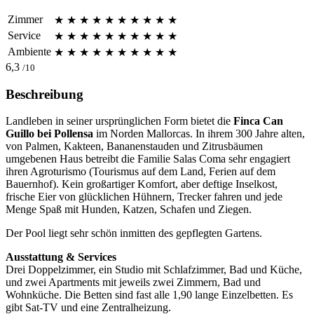
Zimmer
★
★
★
★
★
★
★
★
★
★
Service
★
★
★
★
★
★
★
★
★
★
Ambiente
★
★
★
★
★
★
★
★
★
★
6,3
/10
Beschreibung
Landleben in seiner ursprünglichen Form bietet die
Finca Can
Guillo bei Pollensa
im Norden Mallorcas. In ihrem 300 Jahre alten,
von Palmen, Kakteen, Bananenstauden und Zitrusbäumen
umgebenen Haus betreibt die Familie Salas Coma sehr engagiert
ihren Agroturismo (Tourismus auf dem Land, Ferien auf dem
Bauernhof). Kein großartiger Komfort, aber deftige Inselkost,
frische Eier von glücklichen Hühnern, Trecker fahren und jede
Menge Spaß mit Hunden, Katzen, Schafen und Ziegen.
Der Pool liegt sehr schön inmitten des gepflegten Gartens.
Ausstattung & Services
Drei Doppelzimmer, ein Studio mit Schlafzimmer, Bad und Küche,
und zwei Apartments mit jeweils zwei Zimmern, Bad und
Wohnküche. Die Betten sind fast alle 1,90 lange Einzelbetten. Es
gibt Sat-TV und eine Zentralheizung.