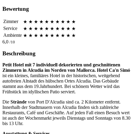
Bewertung
Zimmer
★
★
★
★
★
★
★
★
★
★
Service
★
★
★
★
★
★
★
★
★
★
Ambiente
★
★
★
★
★
★
★
★
★
★
6,0
/10
Beschreibung
Petit Hotel mit 7 individuell dekorierten und geschnittenen
Zimmern in Alcudia im Norden von Mallorca. Hotel Ca'n Simó
ist ein kleines, familiäres Hotel in der historischen, weitgehend
autofreien Altstadt des hübschen Ortes Alcudia. Das Gebäude
stammt aus dem 19.Jahrhundert. Bei schönem Wetter wird das
Frühstück im idyllischen Patio serviert.
Die
Strände
von Port D'Alcudia sind ca. 2 Kilometer entfernt.
Innerhalb der Stadtmauern von Alcudia finden sich zahlreiche
Restaurants, Café und Geschäfte. Auf jeden Fall einen Besuch wert
ist auch der Wochenmarkt jeweils Dienstags und Sonntags von 8.30
bis 13 Uhr.
Ausstattung & Services