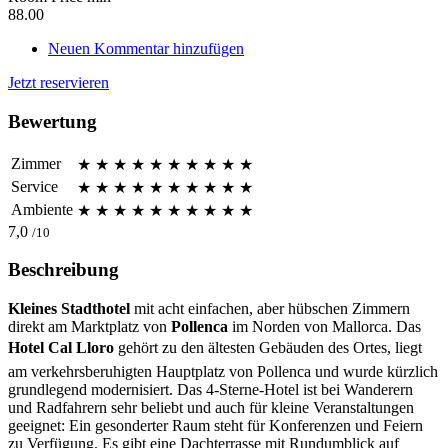
88.00
Neuen Kommentar hinzufügen
Jetzt reservieren
Bewertung
Zimmer
★
★
★
★
★
★
★
★
★
★
Service
★
★
★
★
★
★
★
★
★
★
Ambiente
★
★
★
★
★
★
★
★
★
★
7,0
/10
Beschreibung
Kleines Stadthotel
mit acht einfachen, aber hübschen Zimmern
direkt am Marktplatz von
Pollenca
im Norden von Mallorca. Das
Hotel Cal Lloro
gehört zu den ältesten Gebäuden des Ortes, liegt
am verkehrsberuhigten Hauptplatz von Pollenca und wurde kürzlich
grundlegend modernisiert. Das 4-Sterne-Hotel ist bei Wanderern
und Radfahrern sehr beliebt und auch für kleine Veranstaltungen
geeignet: Ein gesonderter Raum steht für Konferenzen und Feiern
zu Verfügung. Es gibt eine Dachterrasse mit Rundumblick auf