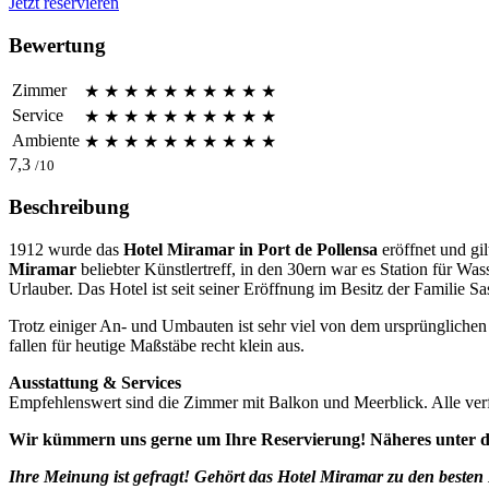
Jetzt reservieren
Bewertung
Zimmer
★
★
★
★
★
★
★
★
★
★
Service
★
★
★
★
★
★
★
★
★
★
Ambiente
★
★
★
★
★
★
★
★
★
★
7,3
/10
Beschreibung
1912 wurde das
Hotel Miramar
in Port de Pollensa
eröffnet und gil
Miramar
beliebter Künstlertreff, in den 30ern war es Station für Was
Urlauber. Das Hotel ist seit seiner Eröffnung im Besitz der Familie Sas
Trotz einiger An- und Umbauten ist sehr viel von dem ursprüngliche
fallen für heutige Maßstäbe recht klein aus.
Ausstattung & Services
Empfehlenswert sind die Zimmer mit Balkon und Meerblick. Alle verf
Wir kümmern uns gerne um Ihre Reservierung! Näheres unter dem
Ihre Meinung ist gefragt! Gehört das Hotel Miramar zu den beste