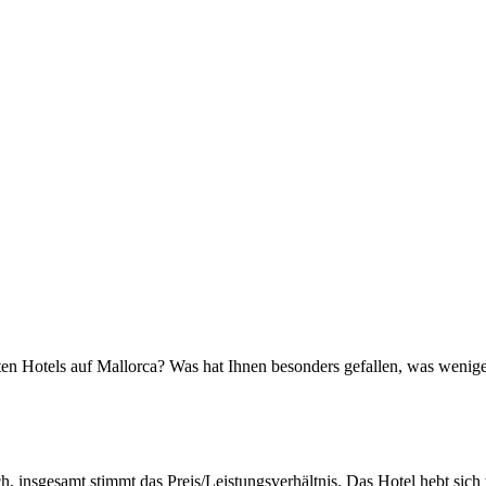
sten Hotels auf Mallorca? Was hat Ihnen besonders gefallen, was wenig
ich, insgesamt stimmt das Preis/Leistungsverhältnis. Das Hotel hebt s