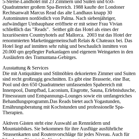
5-Sterne-Landhotel mit 23 Zimmern und Suiten und 650-
Quadratmeter großem Spa-Bereich. 1988 kaufte der Londoner
Rechtsanwalt Marcus Read das alte Landhaus knapp 30
Autominuten nordöstlich von Palma. Nach siebenjähriger,
aufwändiger Umbauphase eröffnete er mit seiner Frau Vivian
schließlich das "Reads". Seither gilt das Hotel als eines der
luxuriösesten Countryhotels auf Mallorca. 2003 trat das Hotel der
renommierten Marketinggemeinschaft Relais & Chateaux bei. Das
Hotel liegt auf inmitten sehr ruhig und beschaulich inmitten von
20.000 qm gepflegter Parkanlagen und eigenem Weingarten in den
Ausläufern des Tramuntana-Gebirges.
Ausstattung & Services
Die mit Antiquitäten und Stilmöblen dekorierten Zimmer und Suiten
sind recht großzugig geschnitten. Es gibt eine Brasserie, eine Bar,
Pool und den 650 Quadratmeter umfassenden Spabereich mit
Innenpool, Dampfbad, Laconium, Eisgrotte, Sauna, Erlebnisdusche,
Fitnessraum und Entspannungs-Lounges sowie ein umfangreiches
Behandlungsprogramm.Das Reads bietet auch Yogastunden,
Ernährungsberatung mit Kochstunden und professionelle Spa-
Therapien.
Aktiven Gästen steht eine Auswahl an Rennrädern und
Mountainbikes. Sie bekommen für ihre Ausflüge ausführliche
Strassenkarten und Routenvorschläge für jedes Niveau. Auch für