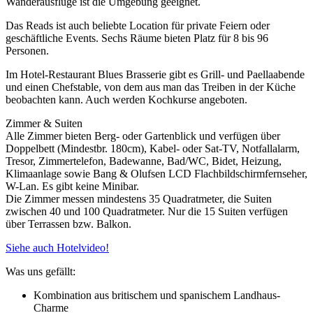
Wanderausflüge ist die Umgebung geeignet.
Das Reads ist auch beliebte Location für private Feiern oder
geschäftliche Events. Sechs Räume bieten Platz für 8 bis 96
Personen.
Im Hotel-Restaurant Blues Brasserie gibt es Grill- und Paellaabende
und einen Chefstable, von dem aus man das Treiben in der Küche
beobachten kann. Auch werden Kochkurse angeboten.
Zimmer & Suiten
Alle Zimmer bieten Berg- oder Gartenblick und verfügen über
Doppelbett (Mindestbr. 180cm), Kabel- oder Sat-TV, Notfallalarm,
Tresor, Zimmertelefon, Badewanne, Bad/WC, Bidet, Heizung,
Klimaanlage sowie Bang & Olufsen LCD Flachbildschirmfernseher,
W-Lan. Es gibt keine Minibar.
Die Zimmer messen mindestens 35 Quadratmeter, die Suiten
zwischen 40 und 100 Quadratmeter. Nur die 15 Suiten verfügen
über Terrassen bzw. Balkon.
Siehe auch Hotelvideo!
Was uns gefällt:
Kombination aus britischem und spanischem Landhaus-
Charme