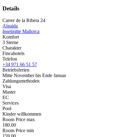
Details
Carrer de la Ribera 24
Algaida
Inselmitte Mallorca
Komfort
3 Sterne
Charakter
Fincahotels
Telefon
+34 971 66 51 57
Betriebsferien
Mitte November bis Ende Januar
Zahlungsmethoden
Visa
Master
EC
Services
Pool
Kinder willkommen
Room Price max
180.00
Room Price min
159.00