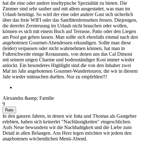
hat die eine oder andere inseltypische Spezialität zu bieten. Die
Zimmer sind sehr sauber und mit allem ausgestattet, was man im
Urlaub benötigt. So wird der eine oder andere Gast sich sicherlich
über das freie WIFI oder das Satellitenfernsehen freuen. Diejenigen,
die dererlei Zerstreuung im Urlaub nicht brauchen oder wollen,
können es sich mit einem Buch auf Terrasse, Patio oder den Liegen
am Pool gut gehen lassen. Man sollte sich ebenfalls einmal nach den
angebotenen Gourmet-Abendessen erkundigen. Sollte man diese
(leider) verpassen oder nicht wahrnehmen können, hat man in
Fußreichweite einige Restaurants, von denen uns das Cal Dimoni
mit seinem urigen Charme und bodenständiger Kost immer wieder
anlockt. Ein besonderes Highlight sind die von den Inhaber zwei
Mal im Jahr angebotenen Gourmet-Wandertouren, die wir in diesem
Jahr wieder mitmachen durften. Nur zu empfehlen!!!
Alexandra &amp; Familie
9
In den ganzen Jahren, in denen wir Jutta und Thomas als Gastgeber
erlebten, haben sich keinerlei "Nachlässigkeiten" eingeschlichen.
Aufs Neue bewundern wir die Nachhaltigkeit und die Liebe zum
Detail in allen Belangen. Ans Herz legen möchten wir jedem den
angebotenen wöchentlichen Menü-Abend.