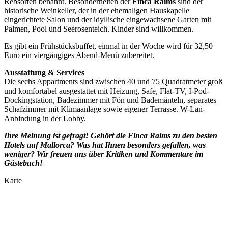
Rebsorten benannt. Besonderheiten der
Finca Raims
sind der
historische Weinkeller, der in der ehemaligen Hauskapelle
eingerichtete Salon und der idyllische eingewachsene Garten mit
Palmen, Pool und Seerosenteich. Kinder sind willkommen.
Es gibt ein Frühstücksbuffet, einmal in der Woche wird für 32,50
Euro ein viergängiges Abend-Menü zubereitet.
Ausstattung & Services
Die sechs Appartments sind zwischen 40 und 75 Quadratmeter groß
und komfortabel ausgestattet mit Heizung, Safe, Flat-TV, I-Pod-
Dockingstation, Badezimmer mit Fön und Bademänteln, separates
Schafzimmer mit Klimaanlage sowie eigener Terrasse. W-Lan-
Anbindung in der Lobby.
Ihre Meinung ist gefragt! Gehört die Finca Raims zu den besten
Hotels auf Mallorca? Was hat Ihnen besonders gefallen, was
weniger? Wir freuen uns über Kritiken und Kommentare im
Gästebuch!
Karte