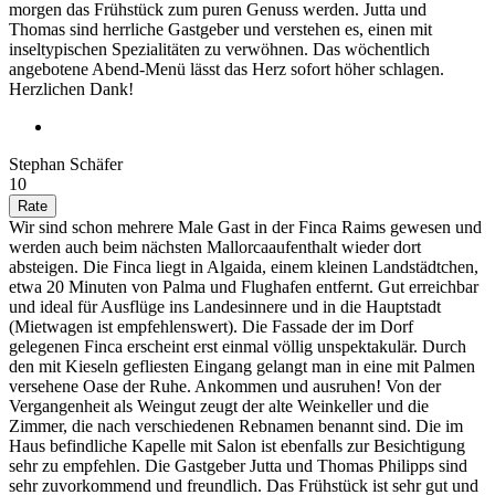
morgen das Frühstück zum puren Genuss werden. Jutta und
Thomas sind herrliche Gastgeber und verstehen es, einen mit
inseltypischen Spezialitäten zu verwöhnen. Das wöchentlich
angebotene Abend-Menü lässt das Herz sofort höher schlagen.
Herzlichen Dank!
Stephan Schäfer
10
Wir sind schon mehrere Male Gast in der Finca Raims gewesen und
werden auch beim nächsten Mallorcaaufenthalt wieder dort
absteigen. Die Finca liegt in Algaida, einem kleinen Landstädtchen,
etwa 20 Minuten von Palma und Flughafen entfernt. Gut erreichbar
und ideal für Ausflüge ins Landesinnere und in die Hauptstadt
(Mietwagen ist empfehlenswert). Die Fassade der im Dorf
gelegenen Finca erscheint erst einmal völlig unspektakulär. Durch
den mit Kieseln gefliesten Eingang gelangt man in eine mit Palmen
versehene Oase der Ruhe. Ankommen und ausruhen! Von der
Vergangenheit als Weingut zeugt der alte Weinkeller und die
Zimmer, die nach verschiedenen Rebnamen benannt sind. Die im
Haus befindliche Kapelle mit Salon ist ebenfalls zur Besichtigung
sehr zu empfehlen. Die Gastgeber Jutta und Thomas Philipps sind
sehr zuvorkommend und freundlich. Das Frühstück ist sehr gut und