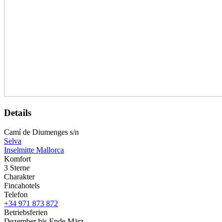
Details
Camí de Diumenges s/n
Selva
Inselmitte Mallorca
Komfort
3 Sterne
Charakter
Fincahotels
Telefon
+34 971 873 872
Betriebsferien
Dezember bis Ende März