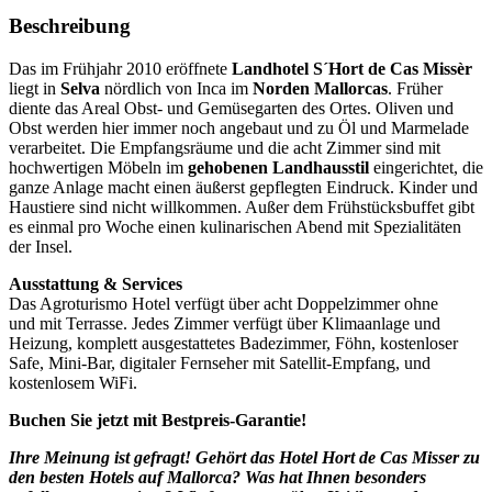
Beschreibung
Das im Frühjahr 2010 eröffnete
Landhotel S´Hort de Cas Missèr
liegt in
Selva
nördlich von Inca im
Norden Mallorcas
. Früher
diente das Areal Obst- und Gemüsegarten des Ortes. Oliven und
Obst werden hier immer noch angebaut und zu Öl und Marmelade
verarbeitet. Die Empfangsräume und die acht Zimmer sind mit
hochwertigen Möbeln im
gehobenen Landhausstil
eingerichtet, die
ganze Anlage macht einen äußerst gepflegten Eindruck. Kinder und
Haustiere sind nicht willkommen. Außer dem Frühstücksbuffet gibt
es einmal pro Woche einen kulinarischen Abend mit Spezialitäten
der Insel.
Ausstattung & Services
Das Agroturismo Hotel verfügt über acht Doppelzimmer ohne
und mit Terrasse. Jedes Zimmer verfügt über Klimaanlage und
Heizung, komplett ausgestattetes Badezimmer, Föhn, kostenloser
Safe, Mini-Bar, digitaler Fernseher mit Satellit-Empfang, und
kostenlosem WiFi.
Buchen Sie jetzt mit Bestpreis-Garantie!
Ihre Meinung ist gefragt! Gehört das Hotel Hort de Cas Misser zu
den besten Hotels auf Mallorca? Was hat Ihnen besonders