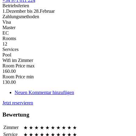
+34 971 611 224
Betriebsferien
1.Dezember bis 28.Februar
Zahlungsmethoden
Visa
Master
EC
Rooms
12
Services
Pool
Wifi im Zimmer
Room Price max
160.00
Room Price min
130.00
Neuen Kommentar hinzufügen
Jetzt reservieren
Bewertung
Zimmer
★
★
★
★
★
★
★
★
★
★
Service
★
★
★
★
★
★
★
★
★
★