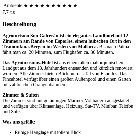
Ambiente
★
★
★
★
★
★
★
★
★
★
7,7
/10
Beschreibung
Agroturismo Son Galcerán ist ein elegantes Landhotel mit 12
Zimmern am Rande von Esporles, einem hübschen Ort in den
Tramuntana-Bergen im Westen von Mallorca.
Bis nach Palma
fährt man ca. 20 Minuten, zum Flughafen ca. 30 Minuten.
Das
Agroturismus-Hotel
ist aus einem alten mallorquinischen
Landgut aus dem 18. Jahrhundert entstanden und kürzlich renoviert
worden. Alle Zimmer bieten Blick auf das Tal von Esporles. Das
Fincahotel verfügt über einen großen Außenpool und einen Garten
mit zahlreichen Orangenbäumen.
Zimmer & Suiten
Die Zimmer sind mit geräumigen Marmor-Vollbädern ausgestattet
und verfügen über Klimaanlage, Heizung, Sat-TV, Minibar, Telefon
und Safe.
Was uns gefällt:
Ruhige Hanglage mit tollem Blick