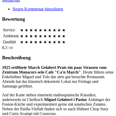
Mediterran
Neuen Kommentar hinzufügen
Bewertung
Service
★
★
★
★
★
★
★
★
★
★
Ambiente
★
★
★
★
★
★
★
★
★
★
Qualität
★
★
★
★
★
★
★
★
★
★
8,3
/10
Beschreibung
1925 eröffnete March Gelabert Prats ein paar Strassen vom
Zentrum Manacors sein Cafe "Ca'n March"
. Heute führen seine
Enkelsöhne Miguel und Tolo das stets gut besuchte Restaurant.
Abends hat das klassisch dekorierte Lokal nur Freitags und
Samstags geöffnet.
Auf der Karte stehen einerseits mallorquinische Klassiker,
andererseits ist Chefkoch
Miguel Gelabert i Pastor
Anhänger der
Fusion-Küche und experimentiert gerne mit asiatischen Zutaten.
Neben der Paella-Vielfalt finden sich so auch Hühner Chop Suey
und Curry-Scampi mit Couscous.