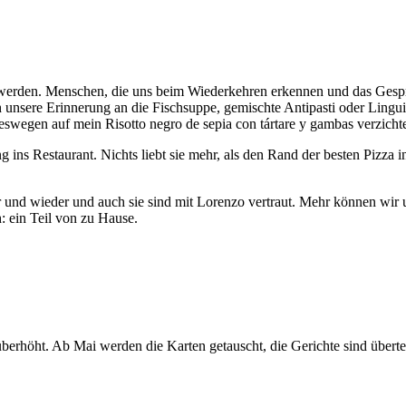
erden. Menschen, die uns beim Wiederkehren erkennen und das Gespräc
ch unsere Erinnerung an die Fischsuppe, gemischte Antipasti oder Li
deswegen auf mein Risotto negro de sepia con tártare y gambas verzicht
s Restaurant. Nichts liebt sie mehr, als den Rand der besten Pizza in 
eder und wieder und auch sie sind mit Lorenzo vertraut. Mehr können wi
: ein Teil von zu Hause.
erhöht. Ab Mai werden die Karten getauscht, die Gerichte sind übert