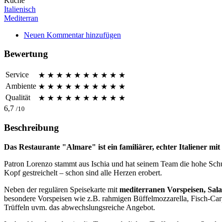
Küche
Italienisch
Mediterran
Neuen Kommentar hinzufügen
Bewertung
Service
★
★
★
★
★
★
★
★
★
★
Ambiente
★
★
★
★
★
★
★
★
★
★
Qualität
★
★
★
★
★
★
★
★
★
★
6,7
/10
Beschreibung
Das Restaurante "Almare" ist ein familiärer, echter Italiener m
Patron Lorenzo stammt aus Ischia und hat seinem Team die hohe Sch
Kopf gestreichelt – schon sind alle Herzen erobert.
Neben der regulären Speisekarte mit
mediterranen Vorspeisen, Salat
besondere Vorspeisen wie z.B. rahmigen Büffelmozzarella, Fisch-Car
Trüffeln uvm. das abwechslungsreiche Angebot.