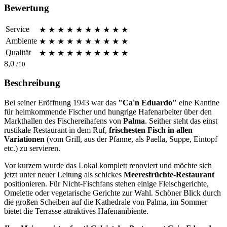
Bewertung
Service
★
★
★
★
★
★
★
★
★
★
Ambiente
★
★
★
★
★
★
★
★
★
★
Qualität
★
★
★
★
★
★
★
★
★
★
8,0
/10
Beschreibung
Bei seiner Eröffnung 1943 war das
"Ca'
n Eduardo"
eine Kantine
für heimkommende Fischer und hungrige Hafenarbeiter über den
Markthallen des Fischereihafens von
Palma
. Seither steht das einst
rustikale Restaurant in dem Ruf,
frischesten Fisch in allen
Variationen
(vom Grill, aus der Pfanne, als Paella, Suppe, Eintopf
etc.) zu servieren.
Vor kurzem wurde das Lokal komplett renoviert und möchte sich
jetzt unter neuer Leitung als schickes
Meeresfrüchte-Restaurant
positionieren. Für Nicht-Fischfans stehen einige Fleischgerichte,
Omelette oder vegetarische Gerichte zur Wahl. Schöner Blick durch
die großen Scheiben auf die Kathedrale von Palma, im Sommer
bietet die Terrasse attraktives Hafenambiente.