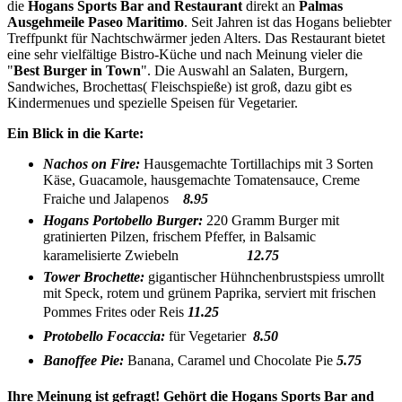
die
Hogans Sports Bar
and Restaurant
direkt an
Palmas
Ausgehmeile Paseo Maritimo
. Seit Jahren ist das Hogans beliebter
Treffpunkt für Nachtschwärmer jeden Alters. Das Restaurant bietet
eine sehr vielfältige Bistro-Küche und nach Meinung vieler die
"
Best Burger in Town
". Die Auswahl an Salaten, Burgern,
Sandwiches, Brochettas( Fleischspieße) ist groß, dazu gibt es
Kindermenues und spezielle Speisen für Vegetarier.
Ein Blick in die Karte:
Nachos on Fire:
Hausgemachte Tortillachips mit 3 Sorten
Käse, Guacamole, hausgemachte Tomatensauce, Creme
Fraiche und Jalapenos
8.95 
Hogans Portobello Burger:
220 Gramm Burger mit
gratinierten Pilzen, frischem Pfeffer, in Balsamic
karamelisierte Zwiebeln
12.75 
Tower Brochette:
gigantischer Hühnchenbrustspiess umrollt
mit Speck, rotem und grünem Paprika, serviert mit frischen
Pommes Frites oder Reis
11.25 
Protobello Focaccia:
für Vegetarier
8.50 
Banoffee Pie:
Banana, Caramel und Chocolate Pie
5.75 
Ihre Meinung ist gefragt! Gehört die Hogans Sports Bar and