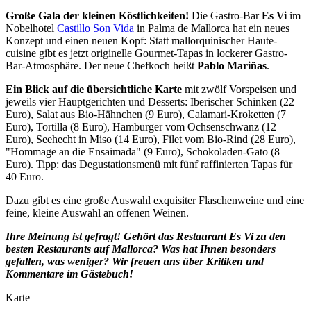
Große Gala der kleinen Köstlichkeiten!
Die Gastro-Bar
Es Vi
im
Nobelhotel
Castillo Son Vida
in Palma de Mallorca hat ein neues
Konzept und einen neuen Kopf: Statt mallorquinischer Haute-
cuisine gibt es jetzt originelle Gourmet-Tapas in lockerer Gastro-
Bar-Atmosphäre. Der neue Chefkoch heißt
Pablo Mariñas
.
Ein Blick auf die übersichtliche Karte
mit zwölf Vorspeisen und
jeweils vier Hauptgerichten und Desserts: Iberischer Schinken (22
Euro), Salat aus Bio-Hähnchen (9 Euro), Calamari-Kroketten (7
Euro), Tortilla (8 Euro), Hamburger vom Ochsenschwanz (12
Euro), Seehecht in Miso (14 Euro), Filet vom Bio-Rind (28 Euro),
"Hommage an die Ensaimada" (9 Euro), Schokoladen-Gato (8
Euro). Tipp: das Degustationsmenü mit fünf raffinierten Tapas für
40 Euro.
Dazu gibt es eine große Auswahl exquisiter Flaschenweine und eine
feine, kleine Auswahl an offenen Weinen.
Ihre Meinung ist gefragt! Gehört das Restaurant Es Vi zu den
besten Restaurants auf Mallorca? Was hat Ihnen besonders
gefallen, was weniger? Wir freuen uns über Kritiken und
Kommentare im Gästebuch!
Karte