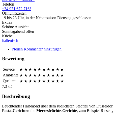
Telefon
+34 971 672 716?
Öffnungszeiten
19 bis 23 Uhr, in der Nebensaison Dienstag geschlossen
Extras
Schöne Aussicht
Sonntagabend offen
Küche
Italienisch
Neuen Kommentar hinzufügen
Bewertung
Service
★
★
★
★
★
★
★
★
★
★
Ambiente
★
★
★
★
★
★
★
★
★
★
Qualität
★
★
★
★
★
★
★
★
★
★
7,3
/10
Beschreibung
Leuchtender Halbmond über dem südlichsten Stadtteil von Düsseldo
Pasta-Gerichten
die
Merresfrüchte-Gerichte
, zum Beispiel Riesen