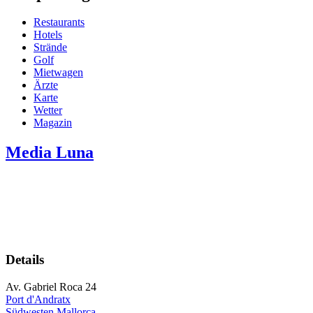
Restaurants
Hotels
Strände
Golf
Mietwagen
Ärzte
Karte
Wetter
Magazin
Media Luna
Details
Av. Gabriel Roca 24
Port d'Andratx
Südwesten Mallorca