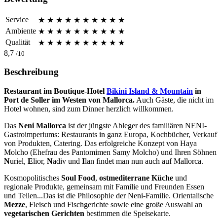
Service
★
★
★
★
★
★
★
★
★
★
Ambiente
★
★
★
★
★
★
★
★
★
★
Qualität
★
★
★
★
★
★
★
★
★
★
8,7
/10
Beschreibung
Restaurant im Boutique-Hotel
Bikini Island & Mountain
in
Port de Soller im Westen von Mallorca.
Auch Gäste, die nicht im
Hotel wohnen, sind zum Dinner herzlich willkommen.
Das
Neni Mallorca
ist der jüngste Ableger des familiären NENI-
Gastroimperiums: Restaurants in ganz Europa, Kochbücher, Verkauf
von Produkten, Catering. Das erfolgreiche Konzept von Haya
Molcho (Ehefrau des Pantomimen Samy Molcho) und Ihren Söhnen
N
uriel,
E
lior,
N
adiv und
I
lan findet man nun auch auf Mallorca.
Kosmopolitisches
Soul Food
,
ostmediterrane Küche
und
regionale Produkte, gemeinsam mit Familie und Freunden Essen
und Teilen...Das ist die Philosophie der Neni-Familie. Orientalische
Mezze
, Fleisch und Fischgerichte sowie eine große Auswahl an
vegetarischen Gerichten
bestimmen die Speisekarte.