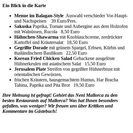
Ein Blick in die Karte
Menue im Balagan-Style
Auswahl verschieder Vor-Haupt-
und Nachspeisen 39 Euro/Pers.
Sakuska
Paprika, Tomate und Aubergine aus dem Holzofen
mit Walnüssen, Rucola 8,50 Euro
Hähnchen-Shawarma
mit Knoblauchcreme, zerdrückter
Kartoffel und Kräutersalat 18,50 Euro
Gegrillte Dorade
mit grünem Spargel, Erbsen, Kürbis und
thailändischem Basilikum 22,50 Euro
Korean Fried Chicken Salad
Gebackene ausgelöste
Hühnerkeulen mit asiatischem Salat 15,50 Euro
Jerusalem Plate
Streifen von gegrillter Hühnerbrust mit
orientalischen Gewürzen,
frischen Kräutern, hausgemachtem Humus, Har Bracha
Tahina, Paprika und Pita Brot 19,50 Euro
Ihre Meinung ist gefragt! Gehört das Neni Mallorca zu den
besten Restaurants auf Mallorca? Was hat Ihnen besonders
gefallen, was weniger? Wir freuen uns über Kritiken und
Kommentare im Gästebuch!