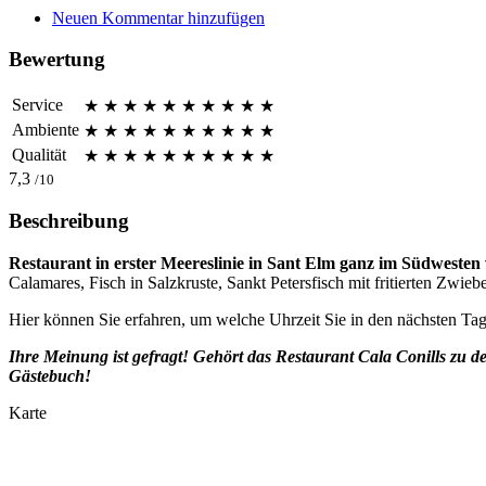
Neuen Kommentar hinzufügen
Bewertung
Service
★
★
★
★
★
★
★
★
★
★
Ambiente
★
★
★
★
★
★
★
★
★
★
Qualität
★
★
★
★
★
★
★
★
★
★
7,3
/10
Beschreibung
Restaurant in erster Meereslinie in Sant Elm ganz im Südwesten
Calamares, Fisch in Salzkruste, Sankt Petersfisch mit fritierten Zwi
Hier können Sie erfahren, um welche Uhrzeit Sie in den nächsten Ta
Ihre Meinung ist gefragt! Gehört das Restaurant Cala Conills zu 
Gästebuch!
Karte