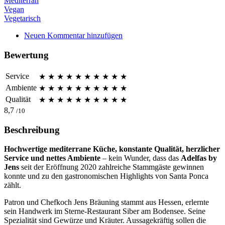
Mediterran
Vegan
Vegetarisch
Neuen Kommentar hinzufügen
Bewertung
Service
★
★
★
★
★
★
★
★
★
★
Ambiente
★
★
★
★
★
★
★
★
★
★
Qualität
★
★
★
★
★
★
★
★
★
★
8,7
/10
Beschreibung
Hochwertige mediterrane Küche, konstante Qualität, herzlicher
Service und nettes Ambiente
– kein Wunder, dass das
Adelfas by
Jens
seit der Eröffnung 2020 zahlreiche Stammgäste gewinnen
konnte und zu den gastronomischen Highlights von Santa Ponca
zählt.
Patron und Chefkoch Jens Bräuning stammt aus Hessen, erlernte
sein Handwerk im Sterne-Restaurant Siber am Bodensee. Seine
Spezialität sind Gewürze und Kräuter. Aussagekräftig sollen die