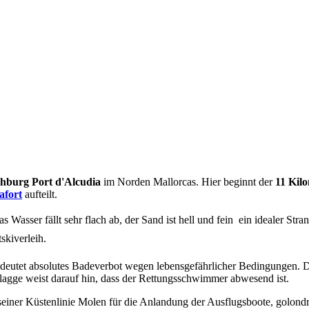
hburg Port d'Alcudia
im Norden Mallorcas. Hier beginnt der
11 Kil
afort
aufteilt.
 Wasser fällt sehr flach ab, der Sand ist hell und fein  ein idealer Str
skiverleih.
edeutet absolutes Badeverbot wegen lebensgefährlicher Bedingungen. Di
Flagge weist darauf hin, dass der Rettungsschwimmer abwesend ist.
s seiner Küstenlinie Molen für die Anlandung der Ausflugsboote, golond