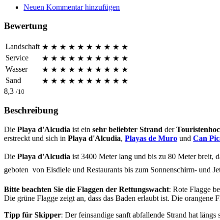
Neuen Kommentar hinzufügen
Bewertung
Landschaft
★
★
★
★
★
★
★
★
★
★
Service
★
★
★
★
★
★
★
★
★
★
Wasser
★
★
★
★
★
★
★
★
★
★
Sand
★
★
★
★
★
★
★
★
★
★
8,3
/10
Beschreibung
Die
Playa d'Alcudia
ist ein
sehr beliebter Strand
der
Touristenhoc
erstreckt und sich in
Playa d'Alcudia
,
Playas de Muro
und
Can Pic
Die
Playa d'Alcudia
ist 3400 Meter lang und bis zu 80 Meter breit, das
geboten  von Eisdiele und Restaurants bis zum Sonnenschirm- und Jet
Bitte beachten Sie die Flaggen der Rettungswacht
: Rote Flagge b
Die grüne Flagge zeigt an, dass das Baden erlaubt ist. Die orangene 
Tipp für Skipper
: Der feinsandige sanft abfallende Strand hat läng