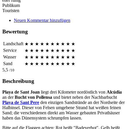
eher ruhig
Publikum
Touristen
Neuen Kommentar hinzufügen
Bewertung
Landschaft
★
★
★
★
★
★
★
★
★
★
Service
★
★
★
★
★
★
★
★
★
★
Wasser
★
★
★
★
★
★
★
★
★
★
Sand
★
★
★
★
★
★
★
★
★
★
5,5
/10
Beschreibung
Playa de Sant Joan
liegt drei Kilometer nordöstlich von
Alcúdia
an der
Bucht von Pollensa
und bietet neben der Nachbarbucht
Playa de Sant Pere
den einzigen Sandstrände an der Nordseite der
Halbinsel. Dieser von Felsen umgebene Strand hat weißen feinen
Sand; die verschiedenen direkt am Wasser gebauten Privathäuser
haben das Dünensystem schrumpfen lassen.
Bitte auf die Flaggen achten: Rot heißt "Badeverbot", Gelb heißt