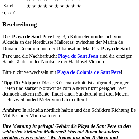
Sand
★
★
★
★
★
★
★
★
★
★
6,5
/10
Beschreibung
Die
Playa de Sant Pere
liegt 3,5 Kilometer nordöstlich von
Alcúdia an der Nordküste Mallorcas, zwischen der Marina de
Donaire Cocodrilo und der Urbanisation Mal Pas.
Playa de Sant
Pere
und die Nachbarbucht
Playa de Sant Joan
sind die einzigen
Sandstrände an der Nordseite der Halbinsel Victoria.
Bitte nicht verwechseln mit
Playa de Colonia de Sant Pere
!
Tipp für Skipper:
Dieser Küstenabschnitt ist aufgrund geringer
Tiefen und starker Nordwinde zum Ankern nicht geeignet. Wer
dennoch ankern möchte, findet einen Sandgrund mit drei Metern
Tiefe zweihundert Meter vom Ufer entfernt.
Anfahrt:
In Alcudia nördlich halten und den Schildern Richtung Es
Mal Pas oder Manresa folgen.
Ihre Meinung ist gefragt! Gehört die Playa de Sant Pere zu den
schönsten Stränden Mallorcas? Was hat Ihnen besonders
gefallen, was weniger? Wir freuen uns über Kritiken und