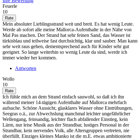
Ihre Bewertung
Feuerle
10
Mein absoluter Lieblingsstrand weit und breit. Es hat wenig Leute.
Werde ab sofort alle meine Mallorca-Aufenthalte in der Nähe von
Mal Pas machen. Der Strand hat sehr feinen Sand, das Wasser ist
türkisblau und teilweise fast durchsichtig, klar und sauber. Man kann
sehr weit raus gehen, dementsprechend auch für Kinder sehr gut
geeignet. So lange weiterhin so wenig Leute da sind, werde ich
immer wieder her kommen.
Antworten
Wollo
10
Ich fühle mich an dem Strand einfach sauwohl, so daß ich ihn
während meiner 14-tägigen Aufenthalte auf Mallorca mehrfach
aufsuche. Schöne Aussicht, glasklares Wasser ohne Eintrübungen,
Seegras o.ä., zur Abwechslung manchmal leichter ungefährlicher
Wellengang, feinsandig, leichter flach abfallender Einstieg, kein
Lärm, nur leise Musik aus der Strandbar, lustiges Personal in der
Strandbar, kein nervendes Volk, alle Altersgruppen vertreten, nie
überfüllt. Einziges kleines Manko ist die m.E. etwas ambitionierte