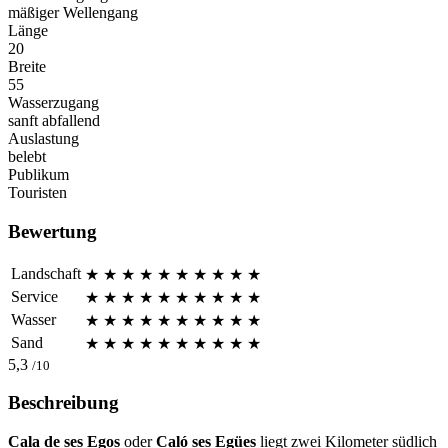
mäßiger Wellengang
Länge
20
Breite
55
Wasserzugang
sanft abfallend
Auslastung
belebt
Publikum
Touristen
Bewertung
Landschaft
★
★
★
★
★
★
★
★
★
★
Service
★
★
★
★
★
★
★
★
★
★
Wasser
★
★
★
★
★
★
★
★
★
★
Sand
★
★
★
★
★
★
★
★
★
★
5,3
/10
Beschreibung
Cala de ses Egos
oder
Caló ses Egües
liegt zwei Kilometer südlich