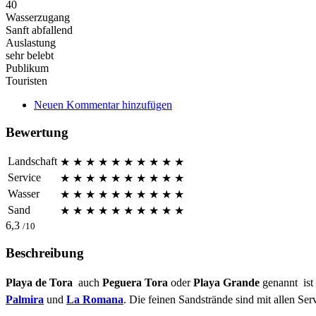
40
Wasserzugang
Sanft abfallend
Auslastung
sehr belebt
Publikum
Touristen
Neuen Kommentar hinzufügen
Bewertung
Landschaft
★
★
★
★
★
★
★
★
★
★
Service
★
★
★
★
★
★
★
★
★
★
Wasser
★
★
★
★
★
★
★
★
★
★
Sand
★
★
★
★
★
★
★
★
★
★
6,3
/10
Beschreibung
Playa de Tora
 auch
Peguera Tora
oder
Playa Grande
genannt  ist
Palmira
und
La Romana
. Die feinen Sandstrände sind mit allen Ser