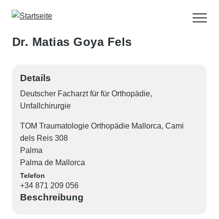
D
i
r
Dr. Matias Goya Fels
e
k
t
Details
z
Deutscher Facharzt für
für
Orthopädie
u
Unfallchirurgie
m
I
TOM Traumatologie Orthopädie Mallorca, Cami
n
dels Reis 308
h
Palma
a
Palma de Mallorca
l
Telefon
t
+34 871 209 056
Beschreibung