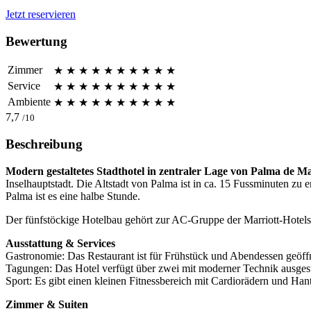
Jetzt reservieren
Bewertung
Zimmer
★
★
★
★
★
★
★
★
★
★
Service
★
★
★
★
★
★
★
★
★
★
Ambiente
★
★
★
★
★
★
★
★
★
★
7,7
/10
Beschreibung
Modern gestaltetes Stadthotel in zentraler Lage von Palma de Ma
Inselhauptstadt. Die Altstadt von Palma ist in ca. 15 Fussminuten zu
Palma ist es eine halbe Stunde.
Der fünfstöckige Hotelbau gehört zur AC-Gruppe der Marriott-Hotels
Ausstattung & Services
Gastronomie: Das Restaurant ist für Frühstück und Abendessen geöffne
Tagungen: Das Hotel verfügt über zwei mit moderner Technik ausge
Sport: Es gibt einen kleinen Fitnessbereich mit Cardiorädern und Hant
Zimmer & Suiten