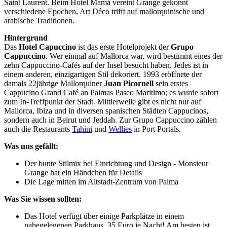
Saint Laurent. Beim Hotel Mamá vereint Grange gekonnt
verschiedene Epochen, Art Déco trifft auf mallorquinische und
arabische Traditionen.
Hintergrund
Das
Hotel Capuccino
ist das erste Hotelprojekt der
Grupo
Cappuccino
. Wer einmal auf Mallorca war, wird bestimmt eines der
zehn Cappuccino-Cafés auf der Insel besucht haben. Jedes ist in
einem anderen, einzigartigen Stil dekoriert. 1993 eröffnete der
damals 22jährige Mallorquiner
Juan Picornell
sein erstes
Cappucino Grand Café an Palmas Paseo Maritimo; es wurde sofort
zum In-Treffpunkt der Stadt. Mittlerweile gibt es nicht nur auf
Mallorca, Ibiza und in diversen spanischen Städten Cappucinos,
sondern auch in Beirut und Jeddah. Zur Grupo Cappuccino zählen
auch die Restaurants
Tahini
und
Wellies
in Port Portals.
Was uns gefällt:
Der bunte Stilmix bei Einrichtung und Design - Monsieur
Grange hat ein Händchen für Details
Die Lage mitten im Altstadt-Zentrum von Palma
Was Sie wissen sollten:
Das Hotel verfügt über einige Parkplätze in einem
nahegelegenen Parkhaus. 35 Euro je Nacht! Am besten ist