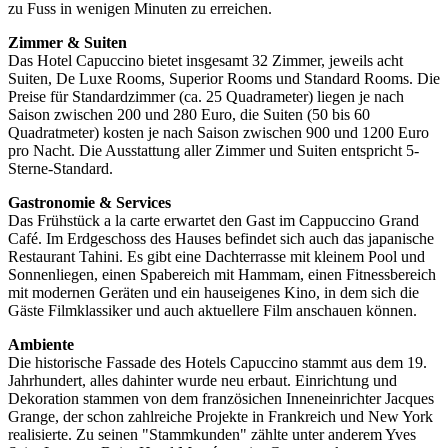
zu Fuss in wenigen Minuten zu erreichen.
Zimmer & Suiten
Das Hotel Capuccino bietet insgesamt 32 Zimmer, jeweils acht
Suiten, De Luxe Rooms, Superior Rooms und Standard Rooms. Die
Preise für Standardzimmer (ca. 25 Quadrameter) liegen je nach
Saison zwischen 200 und 280 Euro, die Suiten (50 bis 60
Quadratmeter) kosten je nach Saison zwischen 900 und 1200 Euro
pro Nacht. Die Ausstattung aller Zimmer und Suiten entspricht 5-
Sterne-Standard.
Gastronomie & Services
Das Frühstück a la carte erwartet den Gast im Cappuccino Grand
Café. Im Erdgeschoss des Hauses befindet sich auch das japanische
Restaurant Tahini. Es gibt eine Dachterrasse mit kleinem Pool und
Sonnenliegen, einen Spabereich mit Hammam, einen Fitnessbereich
mit modernen Geräten und ein hauseigenes Kino, in dem sich die
Gäste Filmklassiker und auch aktuellere Film anschauen können.
Ambiente
Die historische Fassade des Hotels Capuccino stammt aus dem 19.
Jahrhundert, alles dahinter wurde neu erbaut. Einrichtung und
Dekoration stammen von dem französichen Inneneinrichter Jacques
Grange, der schon zahlreiche Projekte in Frankreich und New York
realisierte. Zu seinen "Stammkunden" zählte unter anderem Yves