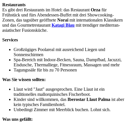
Restaurants
Es gibt drei Restaurants im Hotel: das Restaurant
Orza
für
Frühstück und fürs Abendessen-Buffet mit drei Showcooking-
Zonen, das tagsüber geöffnete
Norai
mit internationalen Klassikern
und das Gourmetrestaurant
Katagi Blau
mit trendiger mediterran-
asiatischer Fusionsküche.
Services
Großzügiges Poolareal mit ausreichend Liegen und
Sonnenschirmen
Spa-Bereich mit Indoor-Becken, Sauna, Dampfbad, Jacuzzi,
Eisdusche, Thermalliege, Fitnessraum, Massagen und mehr
Tagungssäle für bis zu 70 Personen
Was Sie wissen sollten:
Llaut wird "Jaut" ausgesprochen. Eine Llaut ist ein
traditionelles mallorquinisches Fischerboot.
Kinder sind willkommen, das
Iberostar Llaut Palma
ist aber
kein typisches Familienhotel.
Unbedingt Zimmer mit Meerblick buchen. Lohnt sich.
Was uns gefällt: