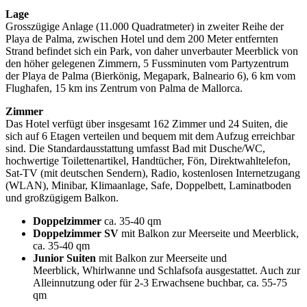
Lage
Grosszügige Anlage (11.000 Quadratmeter) in zweiter Reihe der
Playa de Palma, zwischen Hotel und dem 200 Meter entfernten
Strand befindet sich ein Park, von daher unverbauter Meerblick von
den höher gelegenen Zimmern, 5 Fussminuten vom Partyzentrum
der Playa de Palma (Bierkönig, Megapark, Balneario 6), 6 km vom
Flughafen, 15 km ins Zentrum von Palma de Mallorca.
Zimmer
Das Hotel verfügt über insgesamt 162 Zimmer und 24 Suiten, die
sich auf 6 Etagen verteilen und bequem mit dem Aufzug erreichbar
sind. Die Standardausstattung umfasst Bad mit Dusche/WC,
hochwertige Toilettenartikel, Handtücher, Fön, Direktwahltelefon,
Sat-TV (mit deutschen Sendern), Radio, kostenlosen Internetzugang
(WLAN), Minibar, Klimaanlage, Safe, Doppelbett, Laminatboden
und großzügigem Balkon.
Doppelzimmer
ca. 35-40 qm
Doppelzimmer SV
mit Balkon zur Meerseite und Meerblick,
ca. 35-40 qm
Junior Suiten
mit Balkon zur Meerseite und
Meerblick, Whirlwanne und Schlafsofa ausgestattet. Auch zur
Alleinnutzung oder für 2-3 Erwachsene buchbar, ca. 55-75
qm