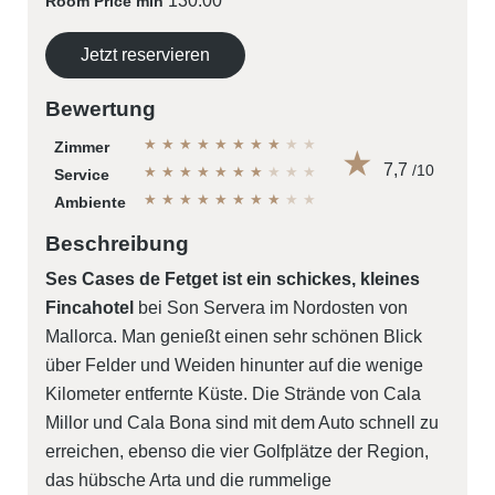
130.00
Room Price min
Jetzt reservieren
Bewertung
★
★
★
★
★
★
★
★
★
★
Zimmer
7,7
/10
★
★
★
★
★
★
★
★
★
★
Service
★
★
★
★
★
★
★
★
★
★
Ambiente
Beschreibung
Ses Cases de Fetget ist ein schickes, kleines
Fincahotel
bei Son Servera im Nordosten von
Mallorca. Man genießt einen sehr schönen Blick
über Felder und Weiden hinunter auf die wenige
Kilometer entfernte Küste. Die Strände von Cala
Millor und Cala Bona sind mit dem Auto schnell zu
erreichen, ebenso die vier Golfplätze der Region,
das hübsche Arta und die rummelige