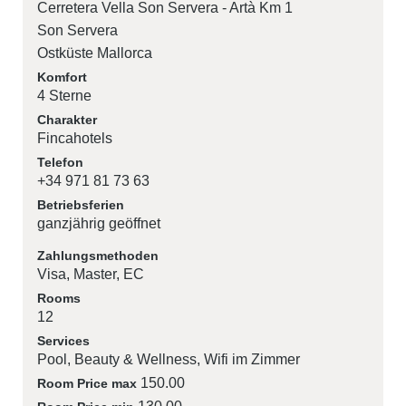
Cerretera Vella Son Servera - Artà Km 1
Son Servera
Ostküste Mallorca
Komfort
4 Sterne
Charakter
Fincahotels
Telefon
+34 971 81 73 63
Betriebsferien
ganzjährig geöffnet
Zahlungsmethoden
Visa
Master
EC
Rooms
12
Services
Pool
Beauty & Wellness
Wifi im Zimmer
150.00
Room Price max