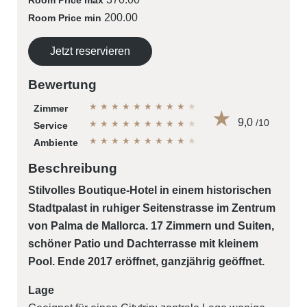
Room Price max
200.00
Room Price min
Jetzt reservieren
Bewertung
★
★
★
★
★
★
★
★
★
★
Zimmer
9,0
/10
★
★
★
★
★
★
★
★
★
★
Service
★
★
★
★
★
★
★
★
★
★
Ambiente
Beschreibung
Stilvolles Boutique-Hotel in einem historischen
Stadtpalast in ruhiger Seitenstrasse im Zentrum
von Palma de Mallorca. 17 Zimmern und Suiten,
schöner Patio und Dachterrasse mit kleinem
Pool. Ende 2017 eröffnet, ganzjährig geöffnet.
Lage