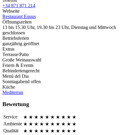
Telefon
+34 871 871 214
Webseite
Restaurant Equus
Öffnungszeiten
13 bis 15.30 Uhr, 19.30 bis 23 Uhr, Dienstag und Mittwoch
geschlossen
Betriebsferien
ganzjährig geöffnet
Extras
Terrasse/Patio
Große Weinauswahl
Feiern & Events
Behindertengerecht
Menú del Dia
Sonntagabend offen
Küche
Mediterran
Bewertung
Service
★
★
★
★
★
★
★
★
★
★
Ambiente
★
★
★
★
★
★
★
★
★
★
Qualität
★
★
★
★
★
★
★
★
★
★