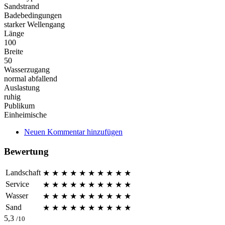
Sandstrand
Badebedingungen
starker Wellengang
Länge
100
Breite
50
Wasserzugang
normal abfallend
Auslastung
ruhig
Publikum
Einheimische
Neuen Kommentar hinzufügen
Bewertung
Landschaft
★
★
★
★
★
★
★
★
★
★
Service
★
★
★
★
★
★
★
★
★
★
Wasser
★
★
★
★
★
★
★
★
★
★
Sand
★
★
★
★
★
★
★
★
★
★
5,3
/10