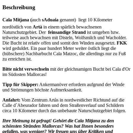
Beschreibung
Cala Mitjana (
auch
sAduaia
genannt) liegt 10 Kilometer
nordöstlich von
Artà
in einem spärlich bewachsenen
Naturschutzgebiet. Der
feinsandige Strand
ist umgeben bzw.
teilweise auch bewachsen mit Disteln, Wolfsmilch und Wacholder.
Die Bucht ist relativ offen und somit den Winden ausgesetzt.
FKK
wird geduldet. Ein paar hundert Meter weiter östlich liegt die
(hübschere) Nachbarbucht Cala Matzoc, die allerdings nur zu Fuß
zu erreichen ist.
Bitte nicht verwechseln
mit der gleichnamigen Bucht bei Cala d'Or
im Südosten Mallorcas!
Tipp für Skipper:
Ankermanöver erfordern aufgrund der Winde
und Strömungen höchste Aufmerksamkeit.
Anfahrt:
Vom Zentrum Artàs in nordwestlicher Richtund auf die
Calle d`Abeurador fahren und dem Straßenverlauf und Schildern
circa 10 Kilometer durch das unbebaute Naturschutzgebiet folgen.
Ihre Meinung ist gefragt! Gehört die Cala Mitjana
zu den
schönsten Stränden Mallorcas? Was hat Ihnen besonders
gefallen, was weniger? Wir freuen uns über Kritiken und