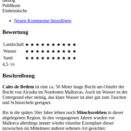
niedrig
Publikum
Einheimische
Neuen Kommentar hinzufügen
Bewertung
Landschaft
★
★
★
★
★
★
★
★
★
★
Wasser
★
★
★
★
★
★
★
★
★
★
Sand
★
★
★
★
★
★
★
★
★
★
4,5
/10
Beschreibung
Cales de Betlem
ist eine ca. 50 Meter lange Bucht am Ostufer der
Bucht von Alcudia im Nordosten Mallorcas. Auch im Wasser ist der
Untergrund eher steinig, das klare Wasser ist aber gut zum Tauchen
und Schnorcheln geeignet.
Bis in die späten 50er Jahre lebten noch
Mönchsrobben
in dieser
abgelegenen Region. In den vergangenen Jahren wurden vor
Mallorca allerdings immer wieder einzelne Exemplare dieser
inzwischen im Mittelmeer äußerst seltenen Art gesichtet.