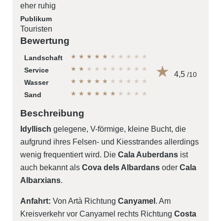
eher ruhig
Publikum
Touristen
Bewertung
★
★
★
★
★
★
★
★
★
★
Landschaft
★
★
★
★
★
★
★
★
★
★
Service
4,5
/10
★
★
★
★
★
★
★
★
★
★
Wasser
★
★
★
★
★
★
★
★
★
★
Sand
Beschreibung
Idyllisch
gelegene, V-förmige, kleine Bucht, die
aufgrund ihres Felsen- und Kiesstrandes allerdings
wenig frequentiert wird. Die
Cala Auberdans
ist
auch bekannt als
Cova dels Albardans
oder
Cala
Albarxians
.
Anfahrt:
Von Artà Richtung
Canyamel
. Am
Kreisverkehr vor Canyamel rechts Richtung
Costa