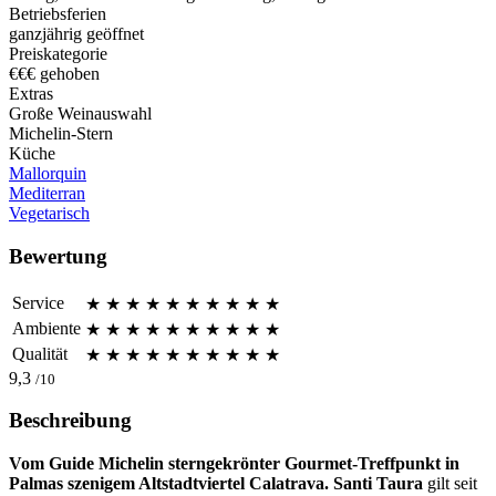
Betriebsferien
ganzjährig geöffnet
Preiskategorie
€€€ gehoben
Extras
Große Weinauswahl
Michelin-Stern
Küche
Mallorquin
Mediterran
Vegetarisch
Bewertung
Service
★
★
★
★
★
★
★
★
★
★
Ambiente
★
★
★
★
★
★
★
★
★
★
Qualität
★
★
★
★
★
★
★
★
★
★
9,3
/10
Beschreibung
Vom Guide Michelin sterngekrönter Gourmet-Treffpunkt in
Palmas szenigem Altstadtviertel Calatrava.
Santi Taura
gilt seit