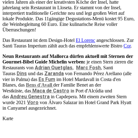
vielen Jahren als einer der kreativsten Köche der Insel, hatte
jahrelang sein Restaurant in Lloseta. Er stammt von der Insel,
interpretiert traditionelle Gerichte neu und legt großen Wert auf
lokale Produkte. Das 11gängige Degustations-Menü kostet 95 Euro,
die Weinbegleitung 60 Euro. Eine kulinarische Reise voller
Überraschungen!
Das Restaurant ist dem Design-Hotel
El Lorenc
angeschlossen. Zur
Santi Tauras Imperium zählt auch das empfehlenswerte Bistro
Cor
.
Neun Restaurants auf Mallorca dürfen aktuell mit Sternen der
Gourmet-Bibel Guide Michelin werben:
je einen Stern zieren die
Adrian Quetglas
Marc Fosh
Restaurants von
,
, Santi
Dins
Zaranda
Tauras
und das
von Fernando Pérez Arellano (alle
Es Fum
vier in Palma) das
im Hotel Mardavall in Costa d'en
Blanes, das
Bens d'Avall
der Familie Benet an der
Maca de Castro
Westküste, das
in Port d'Alcúdia und
Andreu Genestra
das
in Capdepera. Mit einem zweiten Stern
Voro
wurde 2021
von Álvaro Salazar im Hotel Grand Park Hyatt
in Canyamel ausgezeichnet.
Karte